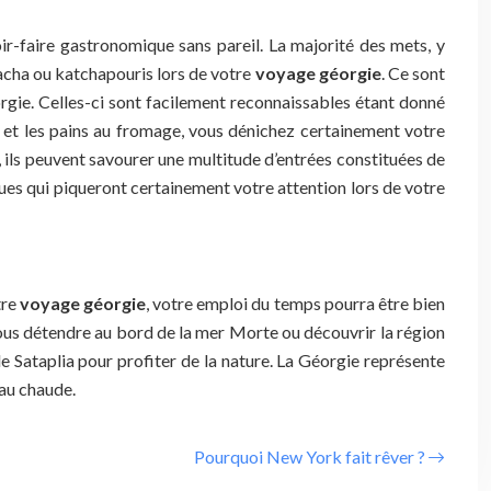
oir-faire gastronomique sans pareil. La majorité des mets, y
chacha ou katchapouris lors de votre
voyage géorgie
. Ce sont
éorgie. Celles-ci sont facilement reconnaissables étant donné
es et les pains au fromage, vous dénichez certainement votre
 ils peuvent savourer une multitude d’entrées constituées de
ues qui piqueront certainement votre attention lors de votre
tre
voyage géorgie
, votre emploi du temps pourra être bien
 vous détendre au bord de la mer Morte ou découvrir la région
de Sataplia pour profiter de la nature. La Géorgie représente
eau chaude.
Pourquoi New York fait rêver ?