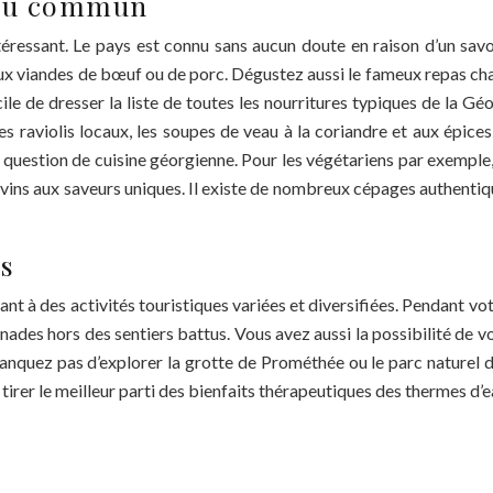
s du commun
intéressant. Le pays est connu sans aucun doute en raison d’un sav
oli aux viandes de bœuf ou de porc. Dégustez aussi le fameux repas 
cile de dresser la liste de toutes les nourritures typiques de la G
 les raviolis locaux, les soupes de veau à la coriandre et aux épic
t question de cuisine géorgienne. Pour les végétariens par exemple,
vins aux saveurs uniques. Il existe de nombreux cépages authentiq
es
nt à des activités touristiques variées et diversifiées. Pendant vo
enades hors des sentiers battus. Vous avez aussi la possibilité de
e manquez pas d’explorer la grotte de Prométhée ou le parc naturel 
r tirer le meilleur parti des bienfaits thérapeutiques des thermes d’