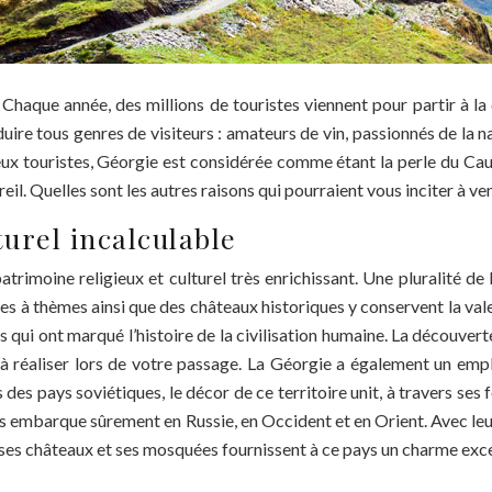
 Chaque année, des millions de touristes viennent pour partir à 
éduire tous genres de visiteurs : amateurs de vin, passionnés de la 
ux touristes, Géorgie est considérée comme étant la perle du Cau
il. Quelles sont les autres raisons qui pourraient vous inciter à ve
urel incalculable
patrimoine religieux et culturel très enrichissant. Une pluralité 
 à thèmes ainsi que des châteaux historiques y conservent la valeur
 qui ont marqué l’histoire de la civilisation humaine. La découverte d
à réaliser lors de votre passage. La Géorgie a également un empl
 des pays soviétiques, le décor de ce territoire unit, à travers se
vous embarque sûrement en Russie, en Occident et en Orient. Avec leu
ue ses châteaux et ses mosquées fournissent à ce pays un charme exc