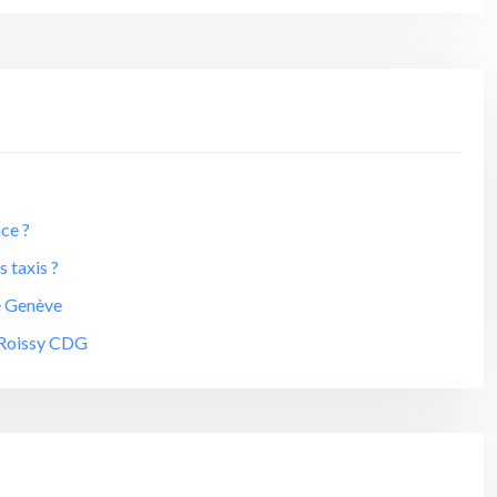
ce ?
s taxis ?
de Genève
à Roissy CDG